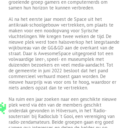
groeiende groep gamers en computernerds om
samen hun horizon te kunnen verbreden.
Al na het eerste jaar moest de Space uit het
antikraak-schoolgebouw vertrekken, om plaats te
maken voor een noodopvang voor Syrische
vluchtelingen. We kregen twee weken de tijd. De
nieuwe plek werd toen halsoverkop het leegstaande
wijkbureau van de GG&GD aan de overkant van de
straat. Daar is AwesomeSpace uitgegroeid tot een
volwaardige leer-, speel- en museumplek met
duizenden bezoekers en veel media-aandacht. Tot
de gemeente in juni 2022 besloot dat het pand
commercieel verhuurd moest gaan worden. De
nieuwe huurprijs was voor ons te hoog, waardoor er
niets anders opzat dan te vertrekken.
Na ruim een jaar zoeken naar een geschikte nieuwe
plek werd via één van de members geschikt
onderdak gevonden in Hilversum, in het ‘Radio-
souterrain’ bij Radioclub ‘t Gooi, een vereniging van
radio-zendamateurs. Beide groepen gaan erg goed
samen qua interesses en delen de kelder nu op