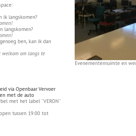
space:
an ik langskomen?
komen!
dan langskomen?
komen!
 genoeg ben, kan ik dan
ok welkom om langs te
Evenementenruimte en we
eid via Openbaar Vervoer
ren met de auto
rbel met het label “VERON”
 open tussen 19:00 tot